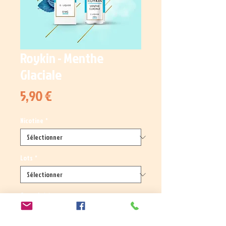
Roykin - Menthe
Glaciale
Prix
5,90 €
Nicotine
*
Lots
*
Quantité
*