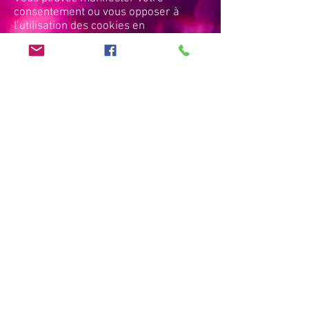
consentement ou vous opposer à
l’utilisation des cookies en
paramétrant votre dispositif de
connexion de manière appropriée.
L’utilisateur peut configurer son
ordinateur de la manière suivante,
pour refuser l’installation des cookies
:
-Sous Internet Explorer : onglet outil
(pictogramme en forme de rouage en
haut a droite) / options internet.
Cliquez sur Confidentialité et
choisissez Bloquer tous les cookies.
Validez sur Ok.
-Sous Firefox : en haut de la fenêtre
du navigateur, cliquez sur le bouton
Firefox, puis aller dans l'onglet
Options. Cliquer sur l'onglet Vie privée.
Paramétrez les Règles de
conservation sur : utiliser les