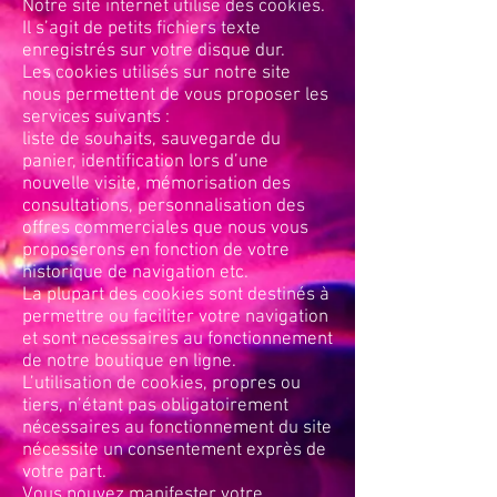
Notre site internet utilise des cookies.
Il s’agit de petits fichiers texte
enregistrés sur votre disque dur.
Les cookies utilisés sur notre site
nous permettent de vous proposer les
services suivants :
liste de souhaits, sauvegarde du
panier, identification lors d’une
nouvelle visite, mémorisation des
consultations, personnalisation des
offres commerciales que nous vous
proposerons en fonction de votre
historique de navigation etc.
La plupart des cookies sont destinés à
permettre ou faciliter votre navigation
et sont necessaires au fonctionnement
de notre boutique en ligne.
L’utilisation de cookies, propres ou
tiers, n’étant pas obligatoirement
nécessaires au fonctionnement du site
nécessite un consentement exprès de
votre part.
Vous pouvez manifester votre