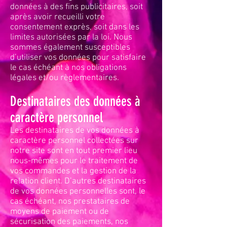
données à des fins publicitaires, soit
après avoir recueilli votre
consentement exprès, soit dans les
limites autorisées par la loi. Nous
sommes également susceptibles
d’utiliser vos données pour satisfaire
le cas échéant à nos obligations
légales et/ou règlementaires.
Destinataires des données à
caractère personnel
Les destinataires de vos données à
caractère personnel collectées sur
notre site sont en tout premier lieu
nous-mêmes pour le traitement de
vos commandes et la gestion de la
relation client. D’autres destinataires
de vos données personnelles sont, le
cas échéant, nos prestataires de
moyens de paiement ou de
sécurisation des paiements, nos