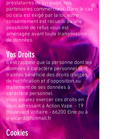
prestataires de livraison, nos
partenaires commerciaux. Dans le cas
où cela est exigé par la loi, votre
consentement est recueilli ou une
possibilité de refus vous est
aménagée avant toute transmission
de données.
Vos Droits
Il est rappelé que la personne dont les
données à caractère personnel sont
traitées bénéficie des droits d’accès,
de rectification et d’opposition au
traitement de ses données à
caractère personnel.
Vous pouvez exercer ces droits en
vous adressant à Action Vape - 19
Boulevard Voltaire - 66200 Elne ou à
o-picard@hotmail.fr
Cookies