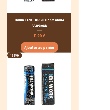
Hohm Tech - 18650 Hohm Alone
3309mAh
Prix
11,90 €
Ajouter au panier
18650