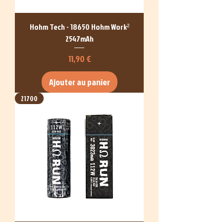
Hohm Tech - 18650 Hohm Work²
2547mAh
Prix
11,90 €
Ajouter au panier
21700