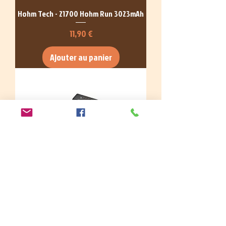
Hohm Tech - 21700 Hohm Run 3023mAh
Prix
11,90 €
Ajouter au panier
Xstar - MC2