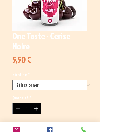
One Taste - Cerise
Noire
Prix
5,50 €
Nicotine
*
Quantité
*
Ajouter au panier