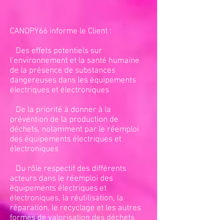
CANOPY66 informe le Client :
Des effets potentiels sur
l’environnement et la santé humaine
de la présence de substances
dangereuses dans les équipements
électriques et électroniques
De la priorité à donner à la
prévention de la production de
déchets, notamment par le réemploi
des équipements électriques et
électroniques
Du rôle respectif des différents
acteurs dans le réemploi des
équipements électriques et
électroniques, la réutilisation, la
réparation, le recyclage et les autres
formes de valorisation des déchets