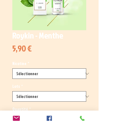
Roykin - Menthe
Prix
5,90 €
Nicotine
*
Lots
*
Quantité
*