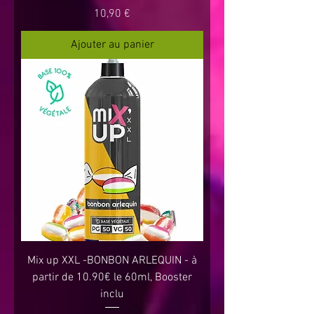
Prix
10,90 €
Ajouter au panier
Mix up XXL -BONBON ARLEQUIN - à
partir de 10.90€ le 60ml, Booster
inclu