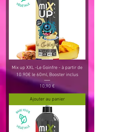
Mix up XXL -Le Goinfre - à partir de
10.90€ le 60ml, Booster inclus
Prix
10,90 €
Ajouter au panier