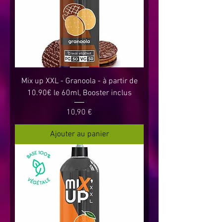
Mix up XXL - Granoola - à partir de
10.90€ le 60ml, Booster inclus
Prix
10,90 €
Ajouter au panier