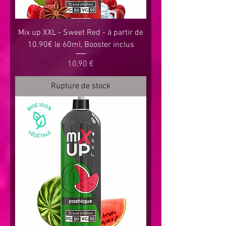
Mix up XXL - Sweet Red - à partir de
10.90€ le 60ml, Booster inclus
Prix
10,90 €
Rupture de stock