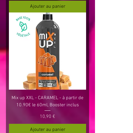
Ajouter au panier
Mix up XXL - CARAMEL - à partir de
10.90€ le 60ml, Booster inclus
Prix
10,90 €
Ajouter au panier