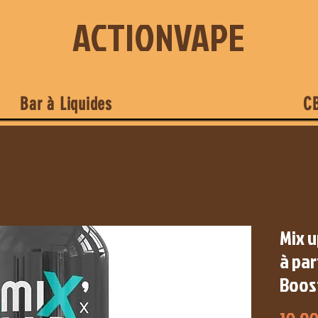
ACTIONVAPE
Bar à Liquides
C
Mix u
à par
Boost