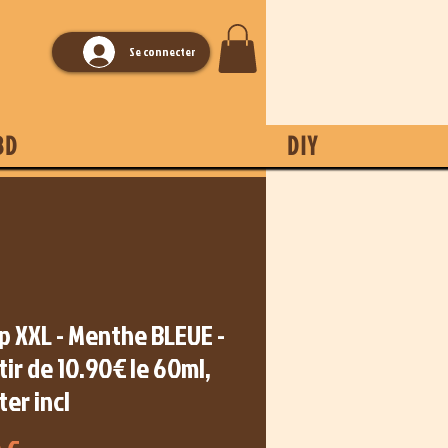
Se connecter
BD
DIY
p XXL - Menthe BLEUE -
tir de 10.90€ le 60ml,
er incl