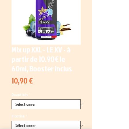
Mix up XXL - LE XV - à
partir de 10.90€ le
60ml, Booster inclus
Prix
10,90 €
Quantités
*
Nicotine
*