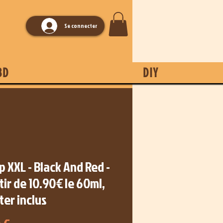
Se connecter
BD
DIY
p XXL - Black And Red -
tir de 10.90€ le 60ml,
er inclus