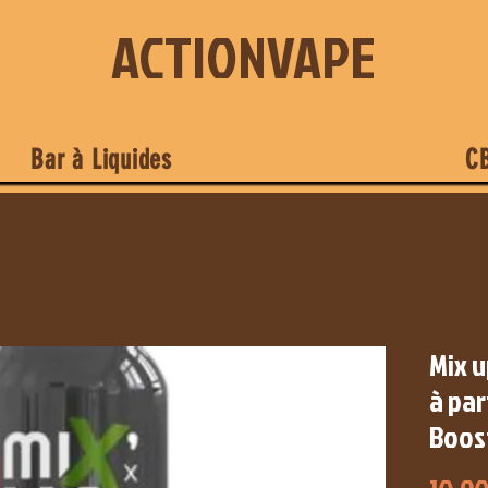
ACTIONVAPE
Bar à Liquides
C
Mix u
à par
Boost