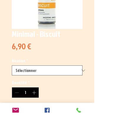
Minimal - Biscuit
Prix
6,90 €
Nicotine
*
Quantité
*
Ajouter au panier
Un délicieux biscuit vanille avec ses