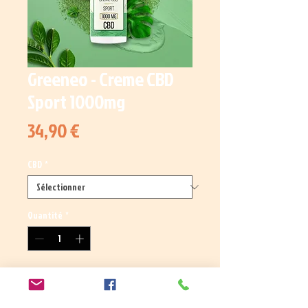
Greeneo - Creme CBD
Sport 1000mg
Prix
34,90 €
CBD
*
Quantité
*
Ajouter au panier