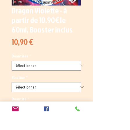
Dragon Violette - à
partir de 10.90€ le
60ml, Booster inclus
Prix
10,90 €
Quantités
*
Nicotine
*
Quantité
*
Ajouter au panier