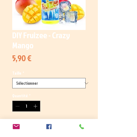
DIY Fruizee - Crazy
Mango
Prix
5,90 €
Taille
*
Quantité
*
Ajouter au panier