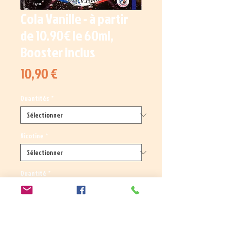
Cola Vanille - à partir
de 10.90€ le 60ml,
Booster inclus
Prix
10,90 €
Quantités
*
Nicotine
*
Quantité
*
Ajouter au panier