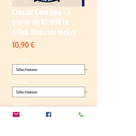
Classic Cow Boy - à
partir de 10.90€ le
60ml, Booster inclus
Prix
10,90 €
Quantités
*
Nicotine
*
Quantité
*
Ajouter au panier