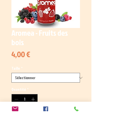
Aromea - Fruits des
bois
Prix
4,00 €
Taille
*
Quantité
*
Ajouter au panier