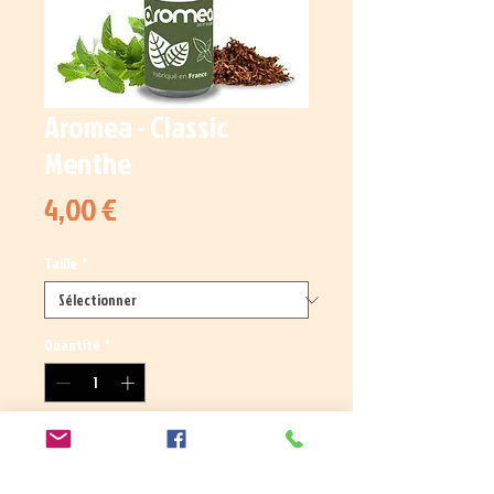
Aromea - Classic
Menthe
Prix
4,00 €
Taille
*
Quantité
*
Ajouter au panier