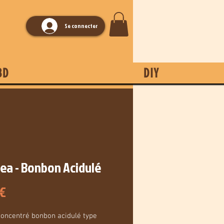
Se connecter
BD
DIY
ea - Bonbon Acidulé
Prix
 €
oncentré bonbon acidulé type