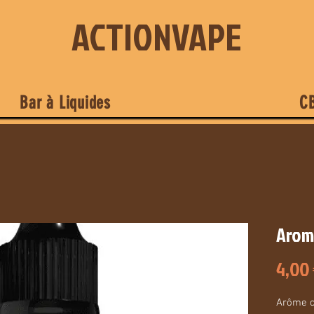
ACTIONVAPE
Bar à Liquides
C
Arom
4,00
Arôme c