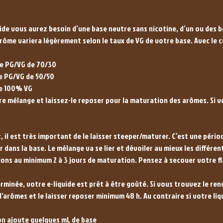
uide vous aurez besoin d’une base neutre sans nicotine, d’un ou des b
arôme variera légèrement selon le taux de VG de votre base. Avec le
e PG/VG de 70/30
e PG/VG de 50/50
se 100% VG
 mélange et laissez-le reposer pour la maturation des arômes. Si 
, il est très important de le laisser steeper/maturer. C’est une péri
 dans la base. Le mélange va se lier et dévoiler au mieux les différe
ns au minimum 2 à 3 jours de maturation. Pensez à secouer votre f
rminée, votre e-liquide est prêt à être goûté. Si vous trouvez le re
arômes et le laisser reposer minimum 48 h. Au contraire si votre liq
: on ajoute quelques mL de base