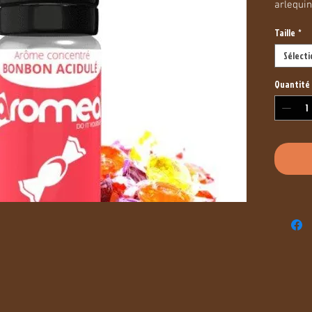
arlequin
Taille
*
Sélect
Quantité