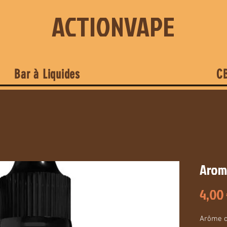
ACTIONVAPE
Bar à Liquides
C
Arom
4,00
Arôme c