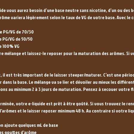
uide vous aurez besoin d’une base neutre sans nicotine, d’un ou des b
arôme variera légèrement selon le taux de VG de votre base. Avec le
e PG/VG de 70/30
e PG/VG de 50/50
se 100% VG
 mélange et laissez-le reposer pour la maturation des arômes. Si 
, il est très important de le laisser steeper/maturer. C’est une péri
 dans la base. Le mélange va se lier et dévoiler au mieux les différe
ns au minimum 2 à 3 jours de maturation. Pensez à secouer votre f
rminée, votre e-liquide est prêt à être goûté. Si vous trouvez le re
arômes et le laisser reposer minimum 48 h. Au contraire si votre liq
: on ajoute quelques mL de base
es gouttes d'arôme