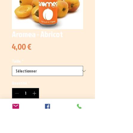
Aromea - Abricot
Prix
4,00 €
Taille
*
Quantité
*
Ajouter au panier
Arôme concentré Abricot.