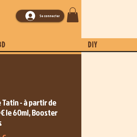
Se connecter
BD
DIY
 Tatin - à partir de
€ le 60ml, Booster
s