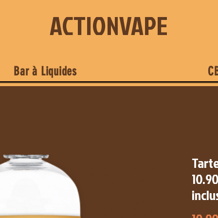
ACTIONVAPE
Bar à Liquides
C
Tarte
10.90
inclu