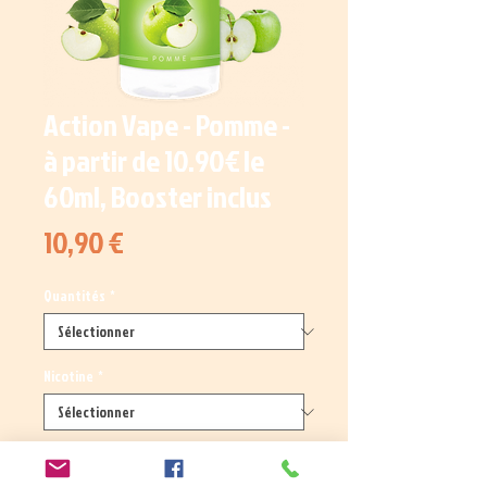
Action Vape - Pomme -
à partir de 10.90€ le
60ml, Booster inclus
Prix
10,90 €
Quantités
*
Nicotine
*
Quantité
*