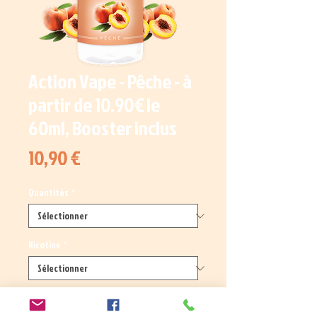
Action Vape - Pêche - à
partir de 10.90€ le
60ml, Booster inclus
Prix
10,90 €
Quantités
*
Nicotine
*
Quantité
*