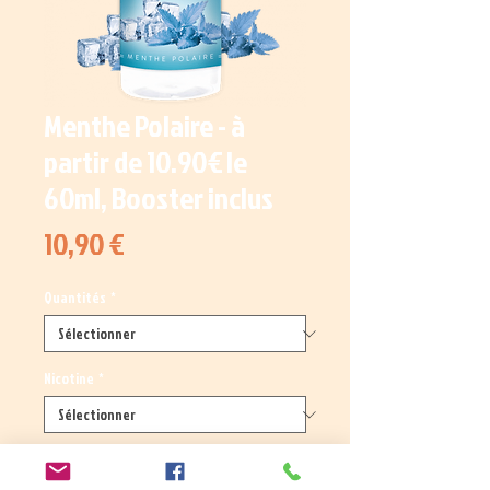
Menthe Polaire - à
partir de 10.90€ le
60ml, Booster inclus
Prix
10,90 €
Quantités
*
Nicotine
*
Quantité
*