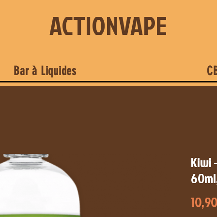
ACTIONVAPE
Bar à Liquides
C
Kiwi 
60ml,
10,90