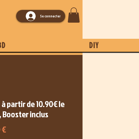
Se connecter
BD
DIY
- à partir de 10.90€ le
 Booster inclus
Prix
 €