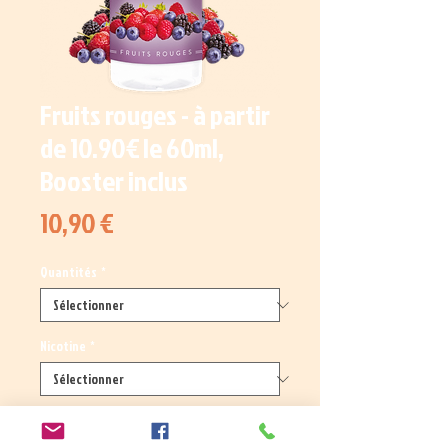
Fruits rouges - à partir
de 10.90€ le 60ml,
Booster inclus
Prix
10,90 €
Quantités
*
Nicotine
*
Quantité
*