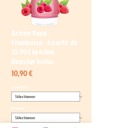
Action Vape -
Framboise - à partir de
10.90€ le 60ml,
Booster inclus
Prix
10,90 €
Quantités
*
Nicotine
*