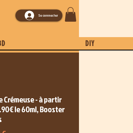
Se connecter
BD
DIY
e Crémeuse - à partir
.90€ le 60ml, Booster
s