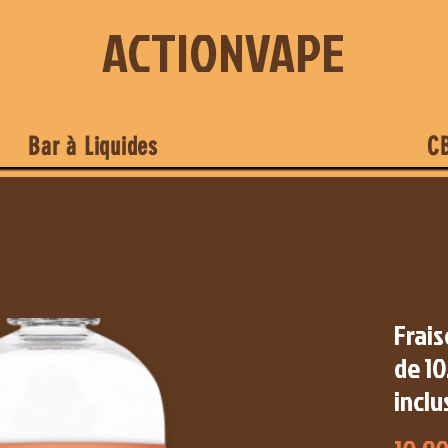
ACTIONVAPE
Bar à Liquides
C
Frais
de 10
inclu