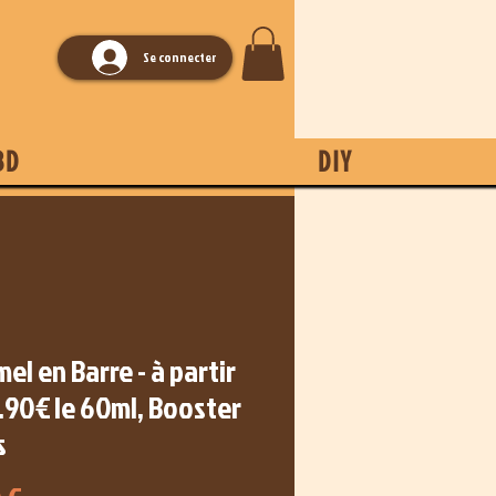
Se connecter
BD
DIY
el en Barre - à partir
.90€ le 60ml, Booster
s