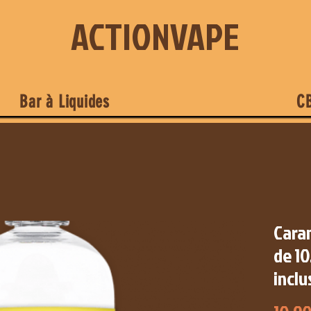
ACTIONVAPE
Bar à Liquides
C
Caram
de 10
inclu