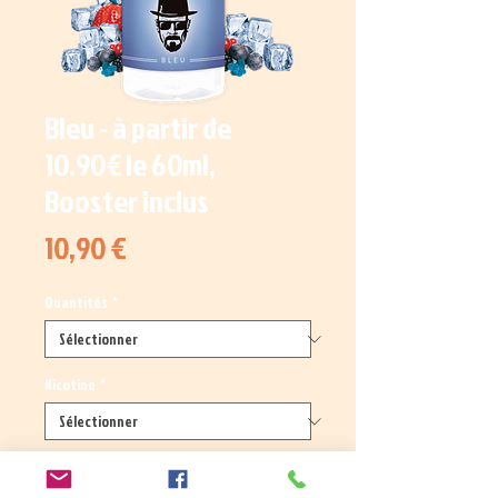
Bleu - à partir de
10.90€ le 60ml,
Booster inclus
Prix
10,90 €
Quantités
*
Nicotine
*
Quantité
*