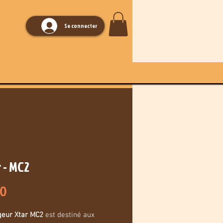
Se connecter
 - MC2
Price
90
geur Xtar MC2
est destiné aux