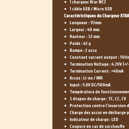
1 chargeur Xtar MC2
1 câble USB / Micro USB
Caractéristiques du Chargeur XTAR
Longueur : 92mm
Largeur : 40 mm
Hauteur : 32 mm
Poids : 42 g
Rampe : 2 accu
Constant current output : 500m
Termination Voltage : 4.20V (+/
Termination Current : <40mA
Accus : Li-on / IMR
Input : 5.0V DC/500mA
Température de fonctionnemen
3 étapes de charge : TC, CC, CV
Protection contre l’inversion d
Charge des accus en décharge 
Indicateur de charge : LED
Coupure en cas de surchauffe