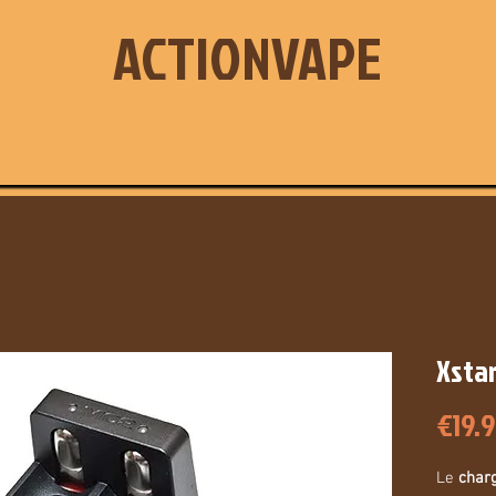
ACTIONVAPE
Xstar
€19.
Le
char