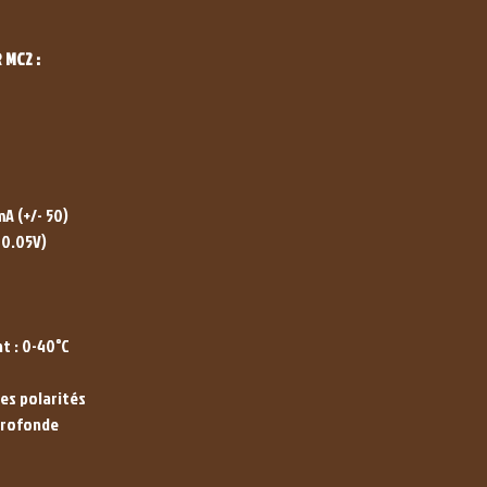
 MC2 :
A (+/- 50)
-0.05V)
t : 0-40°C
es polarités
profonde