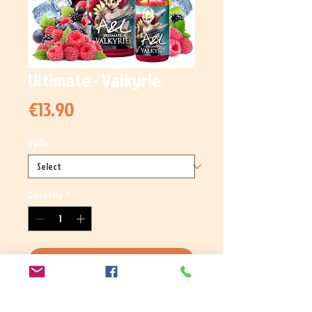
Ultimate - Valkyrie
Price
€13.90
Taille
*
Quantity
*
Add to Cart
Toute la puissance de la déferlante