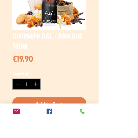
Ultimate A&L - Alucard
50ml
Price
€19.90
Quantity
*
Add to Cart
Détendez-vous et savourez ce
délicieux
milkshake au café
accompagné de sa pointe de
vanille
,