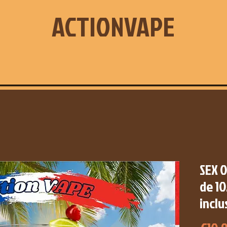
ACTIONVAPE
SEX O
de 10
inclu