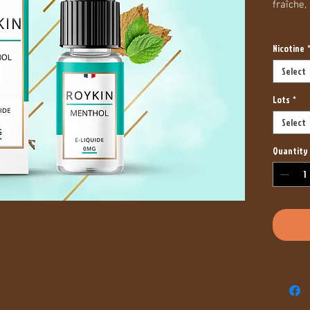
fraîche,
Taux de
Nicotine
Select
Lots
*
Select
Quantity