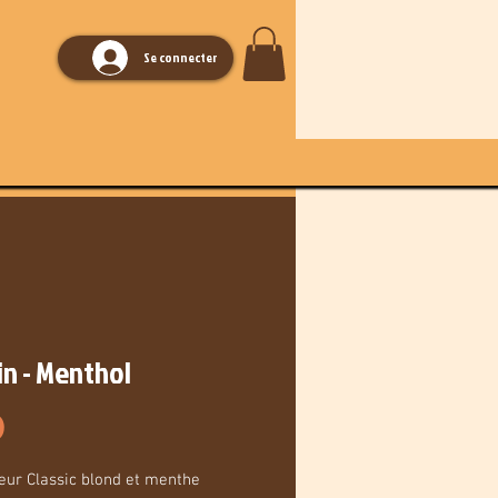
Se connecter
n - Menthol
Price
0
eur Classic blond et menthe