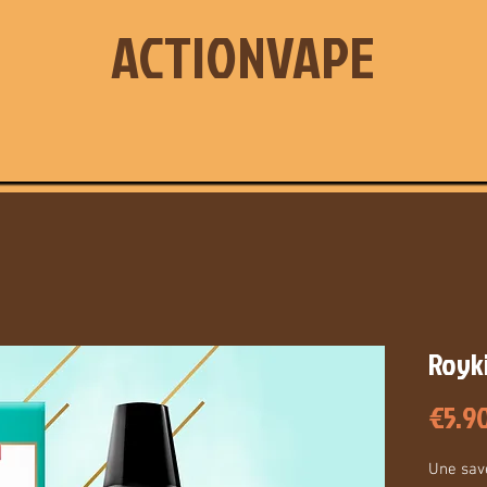
ACTIONVAPE
Royki
€5.9
Une sav