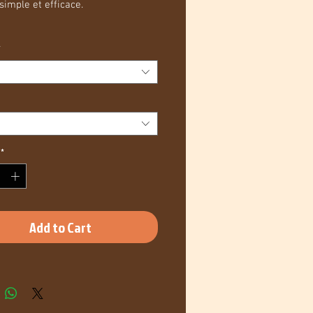
 simple et efficace.
 PG/VG : 80/20
*
*
Add to Cart