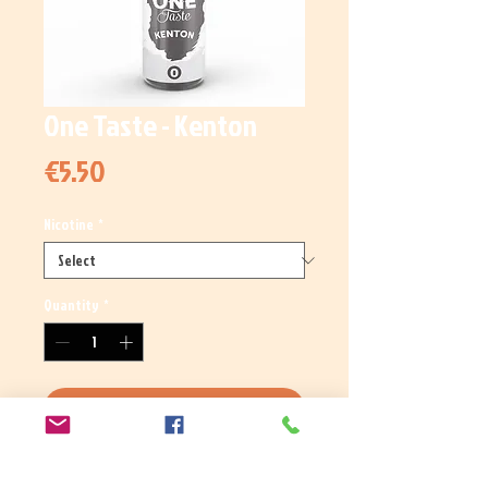
One Taste - Kenton
Price
€5.50
Nicotine
*
Quantity
*
Add to Cart
Ce Classic blend équilibré entre