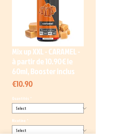
Mix up XXL - CARAMEL -
à partir de 10.90€ le
60ml, Booster inclus
Price
€10.90
Quantités
*
Nicotine
*