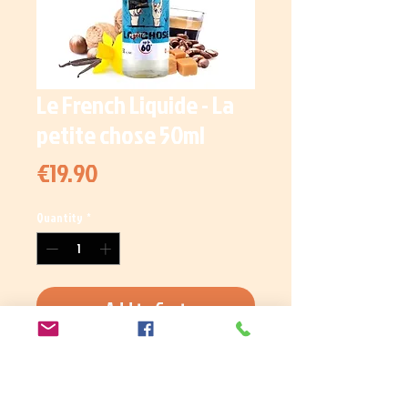
Le French Liquide - La
petite chose 50ml
Price
€19.90
Quantity
*
Add to Cart
Le e-liquide La Chose est une
saveur Caramel, Vanille, Fruits à
coque, Café