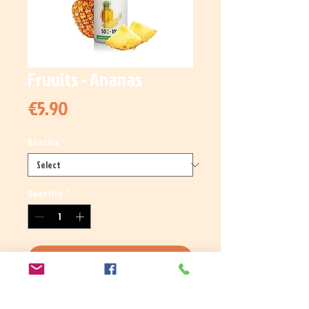
Fruuits - Ananas
Price
€5.90
Nicotine
*
Quantity
*
Add to Cart
Un ananas frais, subtilement acidulé