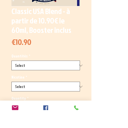
Classic USA Blend - à
partir de 10.90€ le
60ml, Booster inclus
Price
€10.90
Quantités
*
Nicotine
*
Quantity
*
Add to Cart