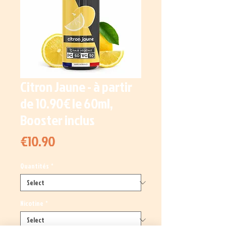
Citron Jaune - à partir
de 10.90€ le 60ml,
Booster inclus
Price
€10.90
Quantités
*
Nicotine
*