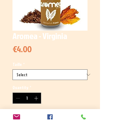
Aromea - Virginia
Price
€4.00
Taille
*
Quantity
*
Add to Cart
Arôme concentré Virginia, un blond