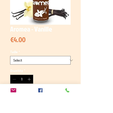
Aromea - Vanille
Price
€4.00
Taille
*
Quantity
*
Add to Cart
Arôme concentré Vanille.