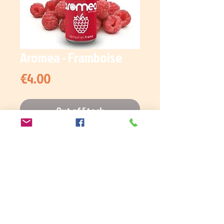
Aromea - Framboise
Price
€4.00
Out of Stock
Arôme concentré framboise.
Informations
Préparation
Pour la fabrication de votre e-
liquide vous aurez besoin d’une base