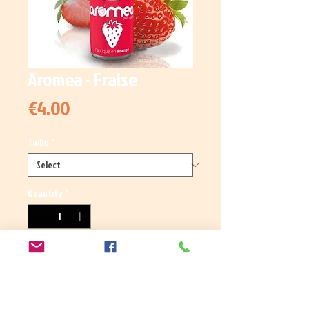
Aromea - Fraise
Price
€4.00
Taille
*
Quantity
*
Add to Cart
Arôme concentré fraise.