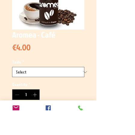
Aromea - Café
Price
€4.00
Taille
*
Quantity
*
Add to Cart
Arôme concentré Café.