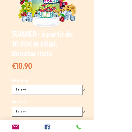
SUMMER - à partir de
10.90€ le 60ml,
Booster inclu
Price
€10.90
Quantités
*
Nicotine
*
Quantity
*