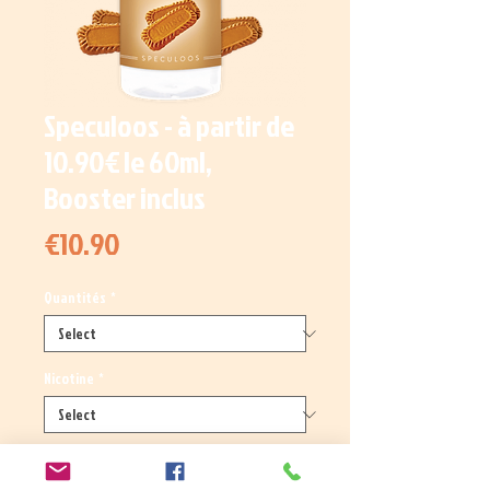
Speculoos - à partir de
10.90€ le 60ml,
Booster inclus
Price
€10.90
Quantités
*
Nicotine
*
Quantity
*