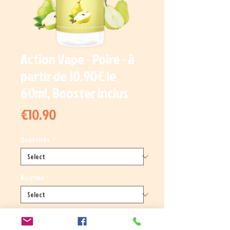
Action Vape - Poire - à
partir de 10.90€ le
60ml, Booster inclus
Price
€10.90
Quantités
*
Nicotine
*
Quantity
*